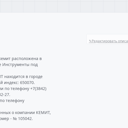
✎
Редактировать опис
кемит расположена в
е Инструменты под
Т находится в городе
й индекс: 650070.
и по телефону +7(3842)
2-27.
по телефону
анных о компании КЕМИТ,
омер - № 105042.