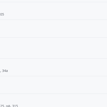
205
. 34а
25, оф. 315